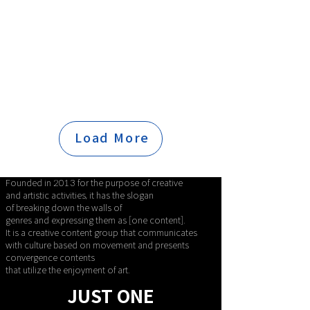
Load More
Founded in 2013 for the purpose of creative
and artistic
activities, it has the slogan
of
breaking down the walls of
genres and expressing them as [one content].
It is a creative content group that communicates
with culture
based on movement and presents
convergence contents
that utilize the enjoyment of art.
JUST ONE